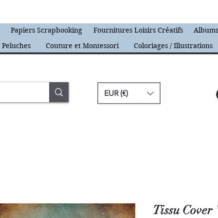
s
Papiers Scrapbooking
Fournitures Loisirs Créatifs
Albums
Peluches
Couture et Montessori
Coloriages / Illustrations
EUR (€)
Tissu Cover