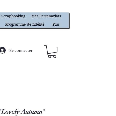
 Scrapbooking
Mes Partenariats
Programme de fidélité
Plus
Se connecter
 "Lovely Autumn"