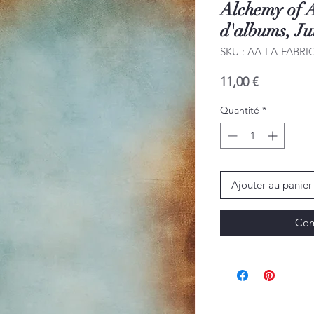
Alchemy of A
d'albums, Ju
SKU : AA-LA-FABRI
Prix
11,00 €
Quantité
*
Ajouter au panier
Com