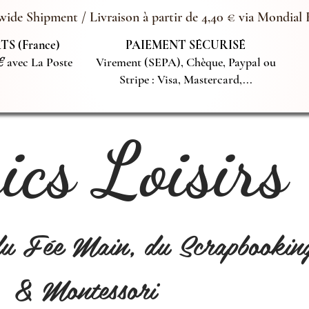
ide Shipment / Livraison à partir de 4,40 € via Mondial 
S (France)
PAIEMENT SÉCURISÉ
€
avec La Poste
Virement (SEPA), Chèque, Paypal ou
Stripe : Visa, Mastercard,...
cs Loisirs
du Fée Main, du Scrapbookin
& Montessori