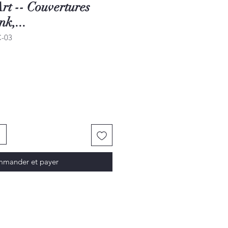
rt -- Couvertures
nk,...
C-03
mander et payer