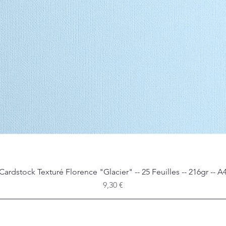
Cardstock Texturé Florence "Glacier" -- 25 Feuilles -- 216gr -- A
Aperçu rapide
Prix
9,30 €