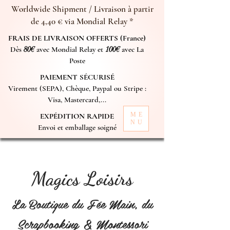
Worldwide Shipment / Livraison à partir
de 4,40 € via Mondial Relay *
FRAIS DE LIVRAISON OFFERTS (France)
Dès
80€
avec Mondial Relay et
100€
avec La
Poste
PAIEMENT SÉCURISÉ
Virement (SEPA), Chèque, Paypal ou Stripe :
Visa, Mastercard,...
ME
EXPÉDITION RAPIDE
NU
Envoi et emballage soigné
Magics Loisirs
La Boutique du Fée Main, du
Scrapbooking & Montessori