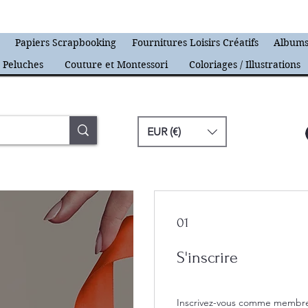
s
Papiers Scrapbooking
Fournitures Loisirs Créatifs
Albums
Peluches
Couture et Montessori
Coloriages / Illustrations
EUR (€)
01
S'inscrire
Inscrivez-vous comme membre