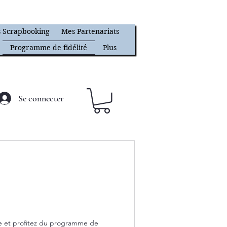
 Scrapbooking
Mes Partenariats
Programme de fidélité
Plus
Se connecter
 et profitez du programme de