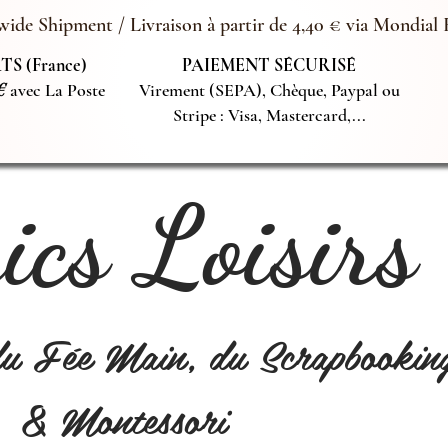
ide Shipment / Livraison à partir de 4,40 € via Mondial 
S (France)
PAIEMENT SÉCURISÉ
€
avec La Poste
Virement (SEPA), Chèque, Paypal ou
Stripe : Visa, Mastercard,...
cs Loisirs
du Fée Main, du Scrapbookin
& Montessori