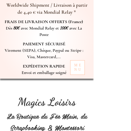
Worldwide Shipment / Livraison à partir
de 4,40 € via Mondial Relay *
FRAIS DE LIVRAISON OFFERTS (France)
Dès
80€
avec Mondial Relay et
100€
avec La
Poste
PAIEMENT SÉCURISÉ
Virement (SEPA), Chèque, Paypal ou Stripe :
Visa, Mastercard,...
ME
EXPÉDITION RAPIDE
NU
Envoi et emballage soigné
Magics Loisirs
La Boutique du Fée Main, du
Scrapbooking & Montessori