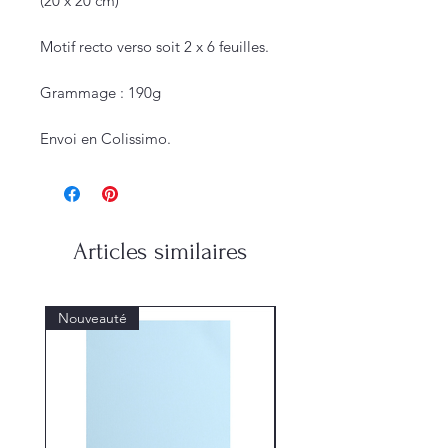
(20 x 20 cm)
Motif recto verso soit 2 x 6 feuilles.
Grammage : 190g
Envoi en Colissimo.
Articles similaires
Nouveauté
Nouveauté