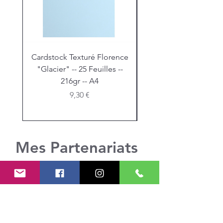
Cardstock Texturé Florence
Stickles "Christmas R
"Glacier" -- 25 Feuilles --
216gr -- A4
Prix
9,30 €
Mes Partenariats