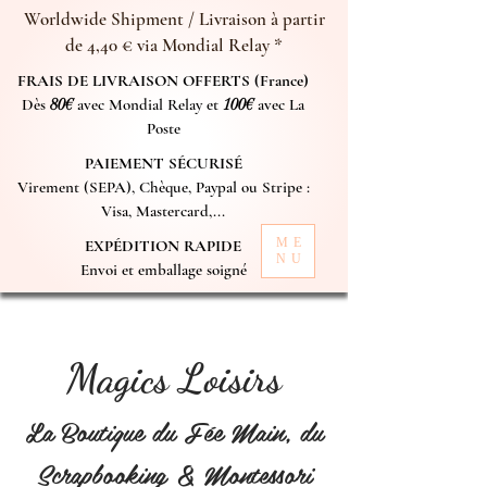
Worldwide Shipment / Livraison à partir
de 4,40 € via Mondial Relay *
FRAIS DE LIVRAISON OFFERTS (France)
Dès
80€
avec Mondial Relay et
100€
avec La
Poste
PAIEMENT SÉCURISÉ
Virement (SEPA), Chèque, Paypal ou Stripe :
Visa, Mastercard,...
ME
EXPÉDITION RAPIDE
NU
Envoi et emballage soigné
Magics Loisirs
La Boutique du Fée Main, du
Scrapbooking & Montessori