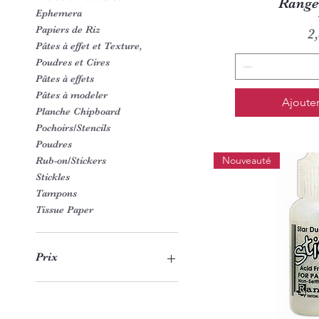
Ranger
Ephemera
Papiers de Riz
P
2
Pâtes à effet et Texture,
Poudres et Cires
Pâtes à effets
Pâtes à modeler
Ajouter
Planche Chipboard
Pochoirs/Stencils
Poudres
Nouveauté
Rub-on/Stickers
Stickles
Tampons
Tissue Paper
Prix
0 €
36 €