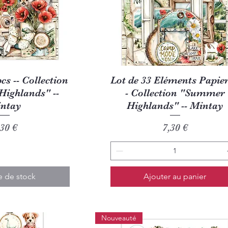
u rapide
Aperçu rapide
cs -- Collection
Lot de 33 Eléments Papier
ighlands" --
- Collection "Summer
ntay
Highlands" -- Mintay
rix
Prix
,30 €
7,30 €
e de stock
Ajouter au panier
Nouveauté