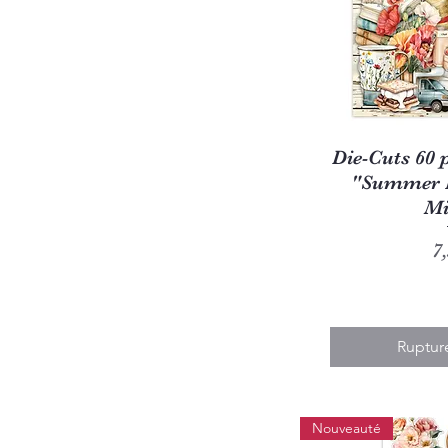
Aperç
Die-Cuts 60 p
"Summer H
Mi
P
7
Ruptur
Nouveauté