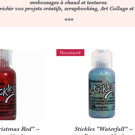
embossages à chaud et textures.
richir vos projets créatifs, scrapbooking, Art Collage et
***
Nouveauté
u rapide
Aperçu rapide
ristmas Red" --
Stickles "Waterfall" --