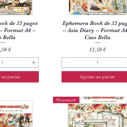
u rapide
Aperçu rapide
ok de 32 pages
Ephemera Book de 32 pa
 -- Format A4 --
-- Asia Diary -- Format A4
o Bella
Ciao Bella
ix
Prix
,50 €
12,50 €
 au panier
Ajouter au panier
Nouveauté