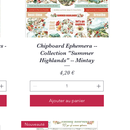
Aperçu rapide
s -
Chipboard Ephemera --
Collection "Summer
Highlands" -- Mintay
Prix
4,20 €
Ajouter au panier
Nouveauté