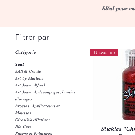
Idéal pour en
Filtrer par
Catégorie
Nouveauté
Tout
AAll & Create
Art by Marlene
Art Journal/Junk
Art Journal, découpages, bandes
d'images
Brosses, Applicateurs et
Mousses
Cires/Wax/Patines
Die-Cuts
Aperç
Stickles "Ch
Encres et Peintures