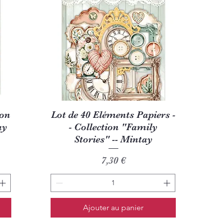
Aperçu rapide
ion
Lot de 40 Eléments Papiers -
ay
- Collection "Family
Stories" -- Mintay
Prix
7,30 €
Ajouter au panier