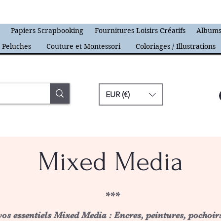
s
Papiers Scrapbooking
Fournitures Loisirs Créatifs
Albums
Peluches
Couture et Montessori
Coloriages / Illustrations
EUR (€)
Mixed Media
***
os essentiels Mixed Media : Encres, peintures, pochoirs