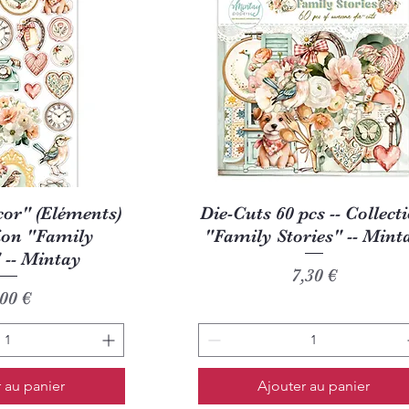
u rapide
Aperçu rapide
cor" (Eléments)
Die-Cuts 60 pcs -- Collect
tion "Family
"Family Stories" -- Mint
" -- Mintay
Prix
7,30 €
rix
,00 €
 au panier
Ajouter au panier