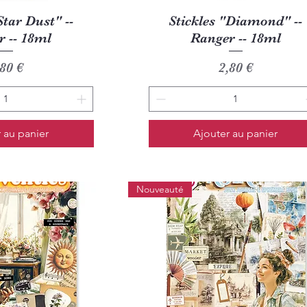
u rapide
Aperçu rapide
Star Dust" --
Stickles "Diamond" --
 -- 18ml
Ranger -- 18ml
rix
Prix
,80 €
2,80 €
 au panier
Ajouter au panier
Nouveauté