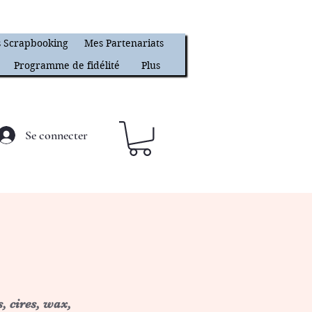
 Scrapbooking
Mes Partenariats
Programme de fidélité
Plus
Se connecter
, cires, wax,