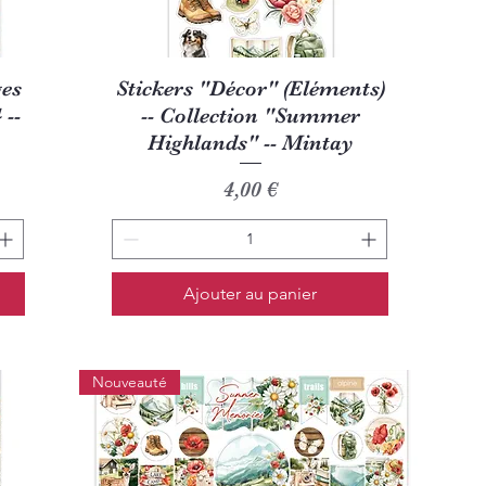
Aperçu rapide
ges
Stickers "Décor" (Eléments)
 --
-- Collection "Summer
Highlands" -- Mintay
Prix
4,00 €
Ajouter au panier
Nouveauté