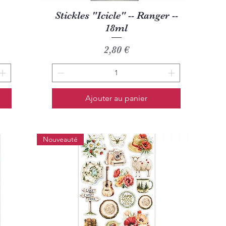
Aperçu rapide
Stickles "Icicle" -- Ranger --
18ml
Prix
2,80 €
Ajouter au panier
Nouveauté