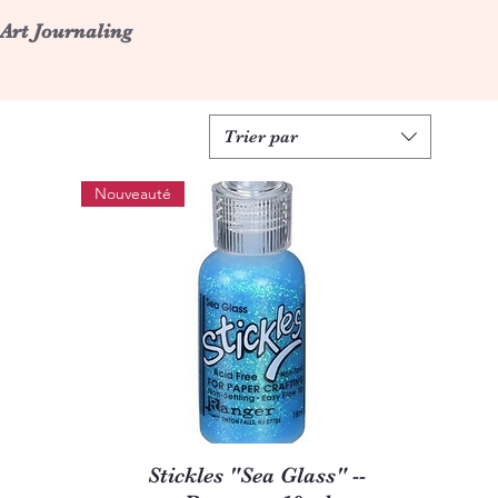
 Art Journaling
Trier par
Nouveauté
Aperçu rapide
Stickles "Sea Glass" --