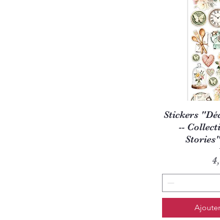
Aperç
Stickers "Dé
-- Collec
Stories
P
4
Ajouter