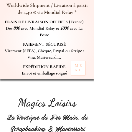
Worldwide Shipment / Livraison à partir
de 4,40 € via Mondial Relay *
FRAIS DE LIVRAISON OFFERTS (France)
Dès
80€
avec Mondial Relay et
100€
avec La
Poste
PAIEMENT SÉCURISÉ
Virement (SEPA), Chèque, Paypal ou Stripe :
Visa, Mastercard,...
ME
EXPÉDITION RAPIDE
NU
Envoi et emballage soigné
Magics Loisirs
La Boutique du Fée Main, du
Scrapbooking & Montessori