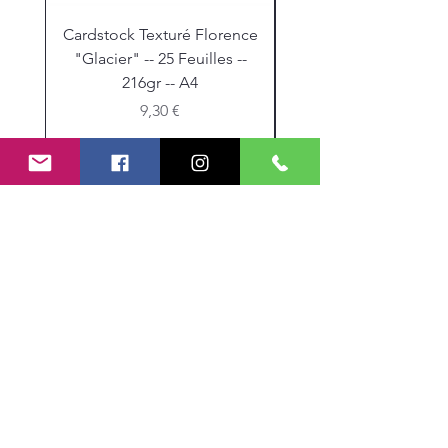
Cardstock Texturé Florence
Stickles "Christmas R
"Glacier" -- 25 Feuilles --
216gr -- A4
Prix
9,30 €
Mes Partenariats