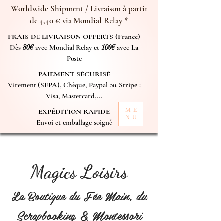
Worldwide Shipment / Livraison à partir
de 4,40 € via Mondial Relay *
FRAIS DE LIVRAISON OFFERTS (France)
Dès
80€
avec Mondial Relay et
100€
avec La
Poste
PAIEMENT SÉCURISÉ
Virement (SEPA), Chèque, Paypal ou Stripe :
Visa, Mastercard,...
ME
EXPÉDITION RAPIDE
NU
Envoi et emballage soigné
Magics Loisirs
La Boutique du Fée Main, du
Scrapbooking & Montessori