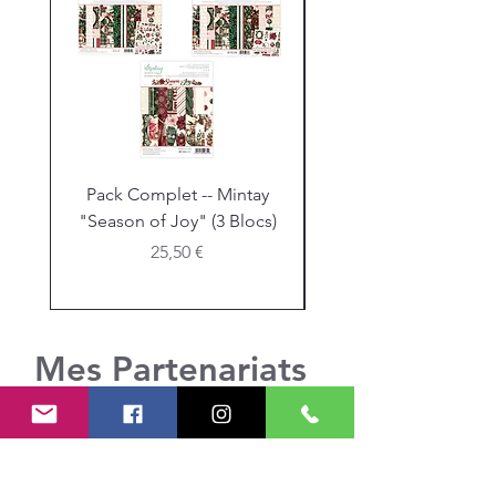
Pack Complet -- Mintay
Bloc Mintay "Seaso
"Season of Joy" (3 Blocs)
Joy" -- Format 12 x 12
Prix
25,50 €
Mes Partenariats