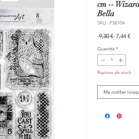
cm -- Wizar
Bella
SKU : PS8104
Prix
Prix
 9,30 € 
7,44 €
original
pro
Quantité
*
Rupture de stock
Me notifier lorsq