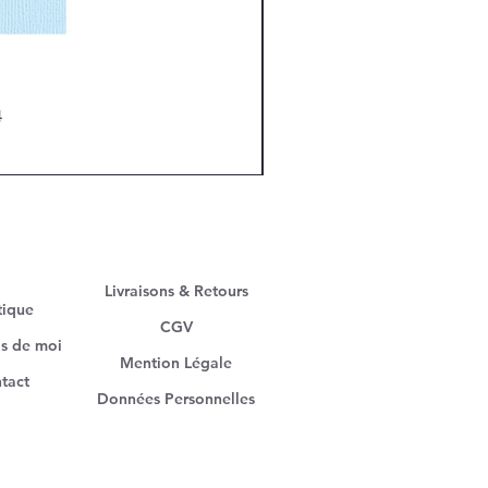
4
Livraisons & Retours
tique
CGV
s de moi
Mention Légale
tact
Données Personnelles