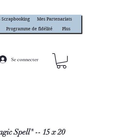
 Scrapbooking
Mes Partenariats
Programme de fidélité
Plus
Se connecter
ic Spell" -- 15 x 20