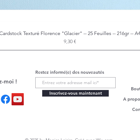
Cardstock Texturé Florence "Glacier" -- 25 Feuilles -- 216gr -- A
Aperçu rapide
Prix
9,30 €
Restez informé(e) des nouveautés
z-moi !
Bou
Inscrivez-vous maintenant
A propo
Con