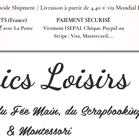
ide Shipment / Livraison à partir de 4,40 € via Mondial 
S (France)
PAIEMENT SÉCURISÉ
€
avec La Poste
Virement (SEPA), Chèque, Paypal ou
Stripe : Visa, Mastercard,...
cs Loisirs
du Fée Main, du Scrapbookin
& Montessori