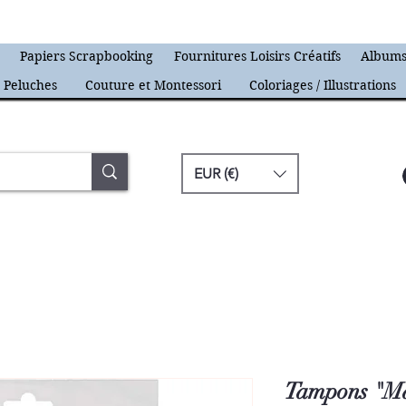
s
Papiers Scrapbooking
Fournitures Loisirs Créatifs
Albums
Peluches
Couture et Montessori
Coloriages / Illustrations
EUR (€)
Tampons "Mag