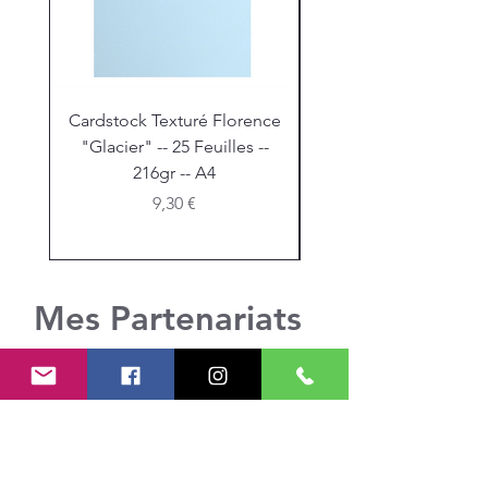
Cardstock Texturé Florence
Stickles "Christmas R
"Glacier" -- 25 Feuilles --
216gr -- A4
Prix
9,30 €
Mes Partenariats