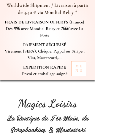
Worldwide Shipment / Livraison à partir
de 4,40 € via Mondial Relay *
FRAIS DE LIVRAISON OFFERTS (France)
Dès
80€
avec Mondial Relay et
100€
avec La
Poste
PAIEMENT SÉCURISÉ
Virement (SEPA), Chèque, Paypal ou Stripe :
Visa, Mastercard,...
ME
EXPÉDITION RAPIDE
NU
Envoi et emballage soigné
Magics Loisirs
La Boutique du Fée Main, du
Scrapbooking & Montessori