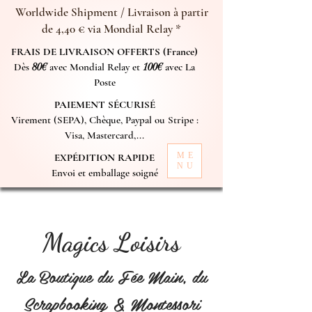
Worldwide Shipment / Livraison à partir
de 4,40 € via Mondial Relay *
FRAIS DE LIVRAISON OFFERTS (France)
Dès
80€
avec Mondial Relay et
100€
avec La
Poste
PAIEMENT SÉCURISÉ
Virement (SEPA), Chèque, Paypal ou Stripe :
Visa, Mastercard,...
ME
EXPÉDITION RAPIDE
NU
Envoi et emballage soigné
Magics Loisirs
La Boutique du Fée Main, du
Scrapbooking & Montessori