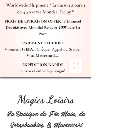
Worldwide Shipment / Livraison à partir
de 4,40 € via Mondial Relay *
FRAIS DE LIVRAISON OFFERTS (France)
Dès
80€
avec Mondial Relay et
100€
avec La
Poste
PAIEMENT SÉCURISÉ
Virement (SEPA), Chèque, Paypal ou Stripe :
Visa, Mastercard,...
ME
EXPÉDITION RAPIDE
NU
Envoi et emballage soigné
Magics Loisirs
La Boutique du Fée Main, du
Scrapbooking & Montessori