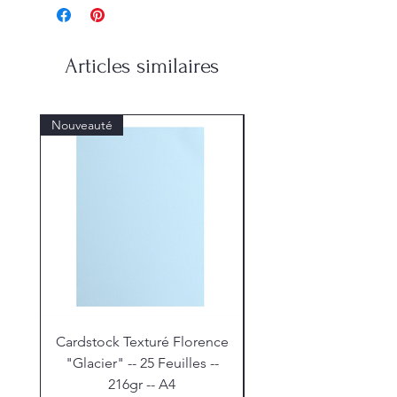
Articles similaires
Nouveauté
Nouveauté
Cardstock Texturé Florence
Stickles "Christmas R
"Glacier" -- 25 Feuilles --
216gr -- A4