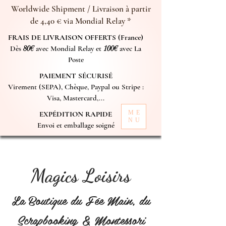
Worldwide Shipment / Livraison à partir
de 4,40 € via Mondial Relay *
FRAIS DE LIVRAISON OFFERTS (France)
Dès
80€
avec Mondial Relay et
100€
avec La
Poste
PAIEMENT SÉCURISÉ
Virement (SEPA), Chèque, Paypal ou Stripe :
Visa, Mastercard,...
ME
EXPÉDITION RAPIDE
NU
Envoi et emballage soigné
Magics Loisirs
La Boutique du Fée Main, du
Scrapbooking & Montessori