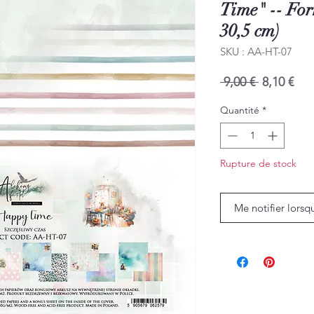
Time" -- For
30,5 cm)
SKU : AA-HT-07
Prix
Prix
 9,00 € 
8,10 €
original
pro
Quantité
*
Rupture de stock
Me notifier lorsq