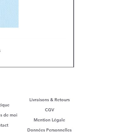
4
Livraisons & Retours
tique
CGV
s de moi
Mention Légale
tact
Données Personnelles