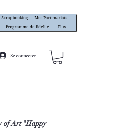
 Scrapbooking
Mes Partenariats
Programme de fidélité
Plus
Se connecter
y of Art "Happy