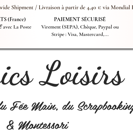
ide Shipment / Livraison à partir de 4,40 € via Mondial 
S (France)
PAIEMENT SÉCURISÉ
€
avec La Poste
Virement (SEPA), Chèque, Paypal ou
Stripe : Visa, Mastercard,...
cs Loisirs
du Fée Main, du Scrapbookin
& Montessori