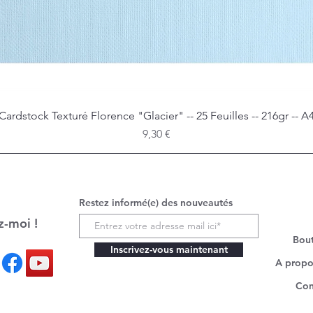
Cardstock Texturé Florence "Glacier" -- 25 Feuilles -- 216gr -- A
Aperçu rapide
Prix
9,30 €
Restez informé(e) des nouveautés
z-moi !
Bou
Inscrivez-vous maintenant
A propo
Con