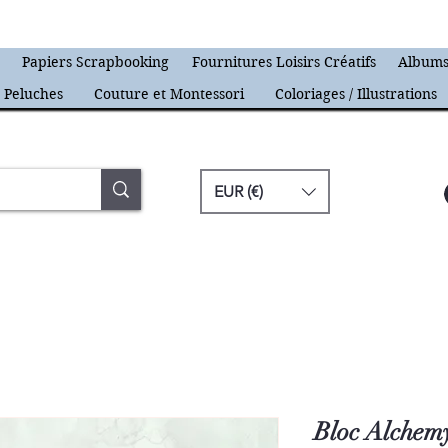
s
Papiers Scrapbooking
Fournitures Loisirs Créatifs
Albums
Peluches
Couture et Montessori
Coloriages / Illustrations
EUR (€)
Bloc Alchem