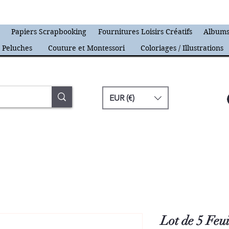
s
Papiers Scrapbooking
Fournitures Loisirs Créatifs
Albums
Peluches
Couture et Montessori
Coloriages / Illustrations
EUR (€)
Lot de 5 Fe