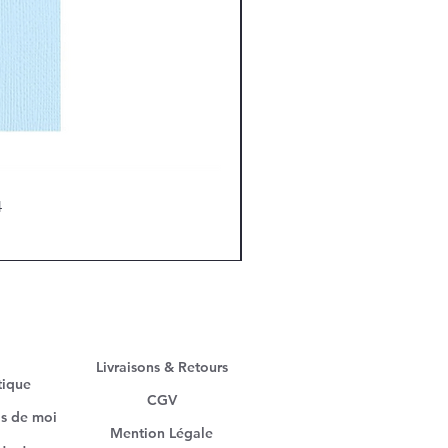
4
Livraisons & Retours
tique
CGV
s de moi
Mention Légale