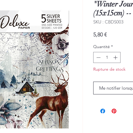
"Winter Jou
(15x15cm) --
SKU : CBDS003
Prix
5,80 €
Quantité
*
Rupture de stock
Me notifier lorsq