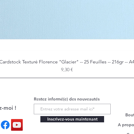
Cardstock Texturé Florence "Glacier" -- 25 Feuilles -- 216gr -- A
Aperçu rapide
Prix
9,30 €
Restez informé(e) des nouveautés
z-moi !
Bou
Inscrivez-vous maintenant
A propo