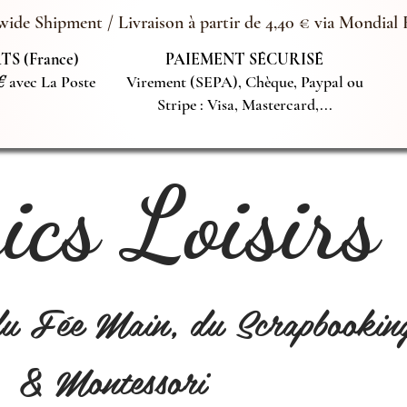
ide Shipment / Livraison à partir de 4,40 € via Mondial 
S (France)
PAIEMENT SÉCURISÉ
€
avec La Poste
Virement (SEPA), Chèque, Paypal ou
Stripe : Visa, Mastercard,...
cs Loisirs
du Fée Main, du Scrapbookin
& Montessori