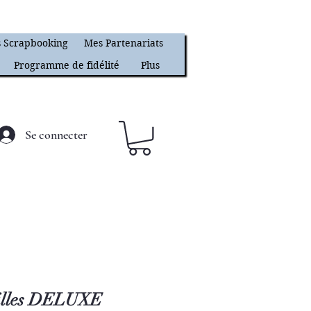
 Scrapbooking
Mes Partenariats
Programme de fidélité
Plus
Se connecter
uilles DELUXE