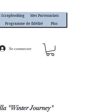
 Scrapbooking
Mes Partenariats
Programme de fidélité
Plus
Se connecter
lla "Winter Journey"