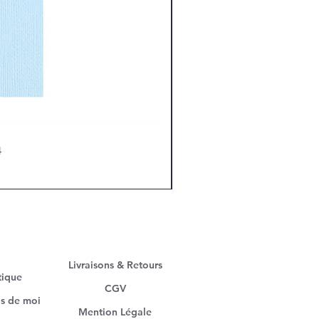
4
Livraisons & Retours
tique
CGV
s de moi
Mention Légale