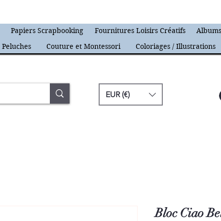
s
Papiers Scrapbooking
Fournitures Loisirs Créatifs
Albums
Peluches
Couture et Montessori
Coloriages / Illustrations
EUR (€)
Bloc Ciao Be