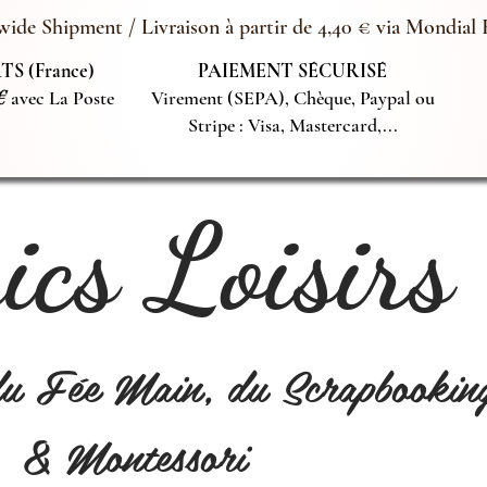
ide Shipment / Livraison à partir de 4,40 € via Mondial 
S (France)
PAIEMENT SÉCURISÉ
€
avec La Poste
Virement (SEPA), Chèque, Paypal ou
Stripe : Visa, Mastercard,...
cs Loisirs
du Fée Main, du Scrapbookin
& Montessori