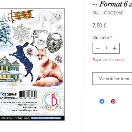
-- Format 6 x
SKU : CBQE068
Prix
7,50 €
Quantité
*
Rupture de stock
Me notifier lorsq