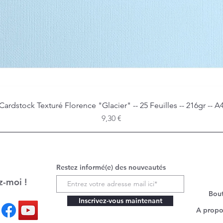
Cardstock Texturé Florence "Glacier" -- 25 Feuilles -- 216gr -- A
Aperçu rapide
Prix
9,30 €
Restez informé(e) des nouveautés
z-moi !
Bou
Inscrivez-vous maintenant
A propo