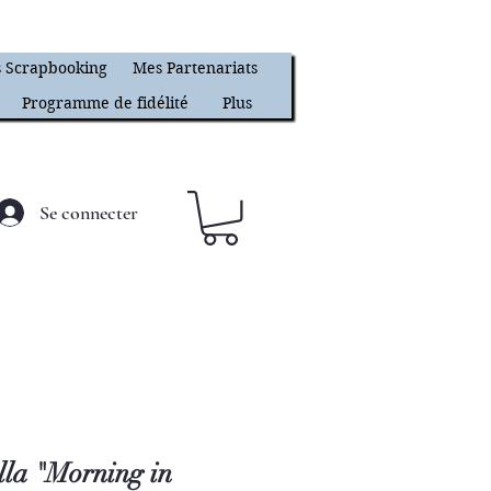
 Scrapbooking
Mes Partenariats
Programme de fidélité
Plus
Se connecter
lla "Morning in