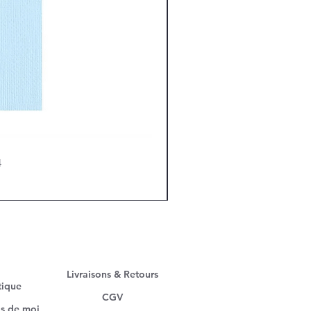
4
Livraisons & Retours
tique
CGV
s de moi