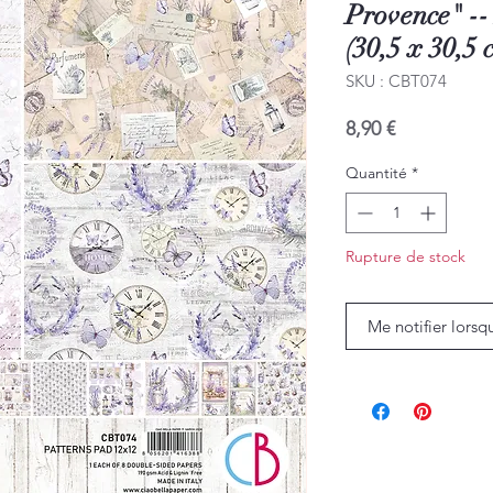
Provence" --
(30,5 x 30,5 
SKU : CBT074
Prix
8,90 €
Quantité
*
Rupture de stock
Me notifier lorsq