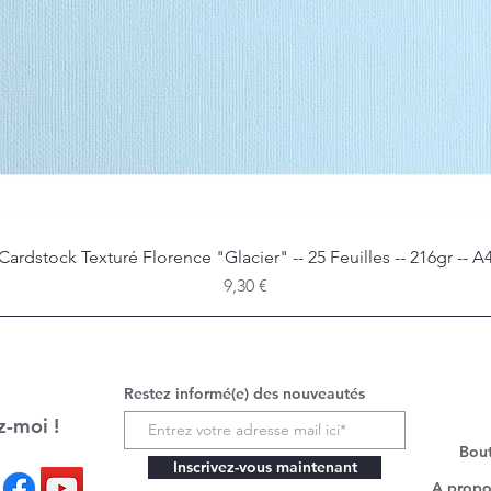
Cardstock Texturé Florence "Glacier" -- 25 Feuilles -- 216gr -- A
Aperçu rapide
Prix
9,30 €
Restez informé(e) des nouveautés
z-moi !
Bou
Inscrivez-vous maintenant
A propo