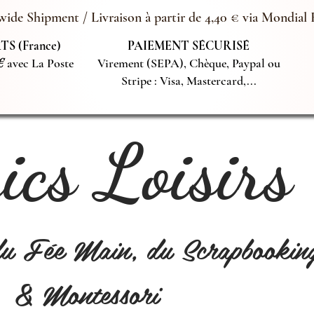
ide Shipment / Livraison à partir de 4,40 € via Mondial 
S (France)
PAIEMENT SÉCURISÉ
€
avec La Poste
Virement (SEPA), Chèque, Paypal ou
Stripe : Visa, Mastercard,...
cs Loisirs
du Fée Main, du Scrapbookin
& Montessori