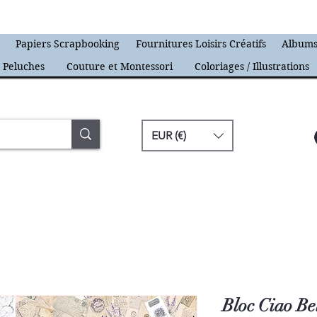
s
Papiers Scrapbooking
Fournitures Loisirs Créatifs
Albums
Peluches
Couture et Montessori
Coloriages / Illustrations
EUR (€)
Bloc Ciao Be