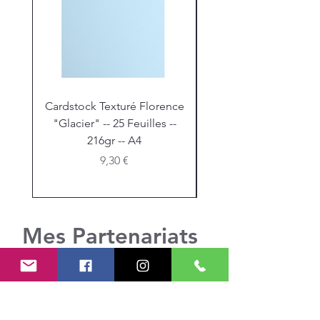
Cardstock Texturé Florence
Stickles "Christmas R
"Glacier" -- 25 Feuilles --
216gr -- A4
Prix
9,30 €
Mes Partenariats