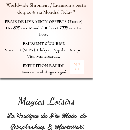
Worldwide Shipment / Livraison à partir
de 4,40 € via Mondial Relay *
FRAIS DE LIVRAISON OFFERTS (France)
Dès
80€
avec Mondial Relay et
100€
avec La
Poste
PAIEMENT SÉCURISÉ
Virement (SEPA), Chèque, Paypal ou Stripe :
Visa, Mastercard,...
ME
EXPÉDITION RAPIDE
NU
Envoi et emballage soigné
Magics Loisirs
La Boutique du Fée Main, du
Scrapbooking & Montessori