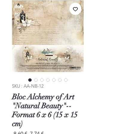
SKU : AA-NB-12
Bloc Alchemy of Art
"Natural Beauty"--
Format 6 x 6 (15 x 15
cm)
Prix
Prix