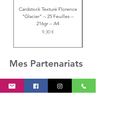
Cardstock Texturé Florence
Stickles "Christmas R
"Glacier" -- 25 Feuilles --
216gr -- A4
Prix
9,30 €
Mes Partenariats