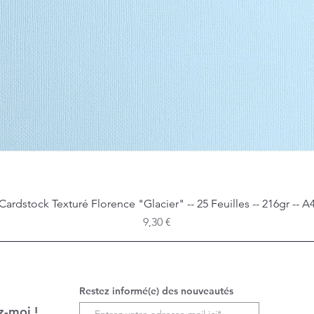
Cardstock Texturé Florence "Glacier" -- 25 Feuilles -- 216gr -- A
Aperçu rapide
Prix
9,30 €
Restez informé(e) des nouveautés
z-moi !