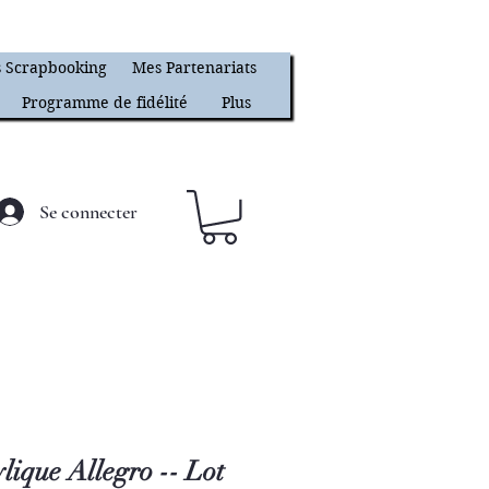
 Scrapbooking
Mes Partenariats
Programme de fidélité
Plus
Se connecter
lique Allegro -- Lot