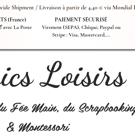
ide Shipment / Livraison à partir de 4,40 € via Mondial 
S (France)
PAIEMENT SÉCURISÉ
€
avec La Poste
Virement (SEPA), Chèque, Paypal ou
Stripe : Visa, Mastercard,...
cs Loisirs
du Fée Main, du Scrapbookin
& Montessori