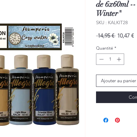
de 6x60ml -
Winter"
SKU : KALKIT28
Prix
P
 14,95 € 
10,47 €
original
p
Quantité
*
Ajouter au panier
Com