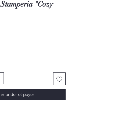
- Stamperia "Cozy
rix
romotionnel
mander et payer