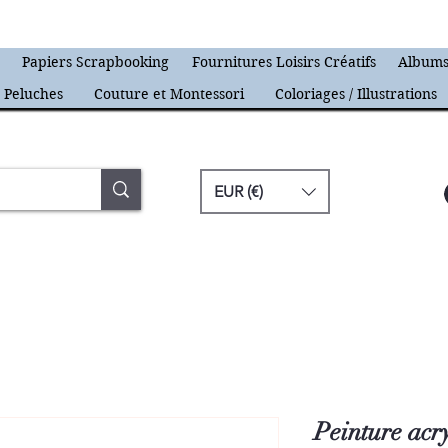
s
Papiers Scrapbooking
Fournitures Loisirs Créatifs
Albums
Peluches
Couture et Montessori
Coloriages / Illustrations
EUR (€)
Peinture acry