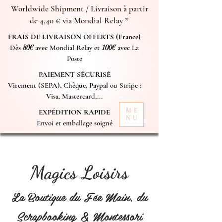
Worldwide Shipment / Livraison à partir
de 4,40 € via Mondial Relay *
FRAIS DE LIVRAISON OFFERTS (France)
Dès
80€
avec Mondial Relay et
100€
avec La
Poste
PAIEMENT SÉCURISÉ
Virement (SEPA), Chèque, Paypal ou Stripe :
Visa, Mastercard,...
ME
EXPÉDITION RAPIDE
NU
Envoi et emballage soigné
Magics Loisirs
La Boutique du Fée Main, du
Scrapbooking & Montessori