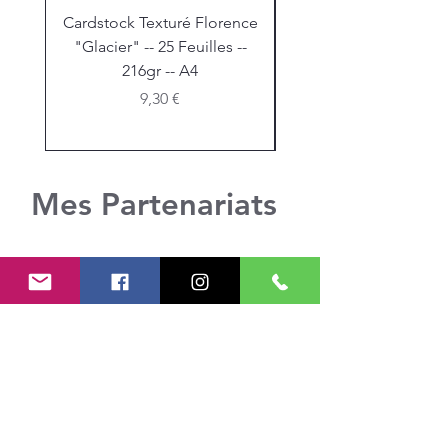
Cardstock Texturé Florence
Stickles "Christmas R
"Glacier" -- 25 Feuilles --
216gr -- A4
Prix
9,30 €
Mes Partenariats