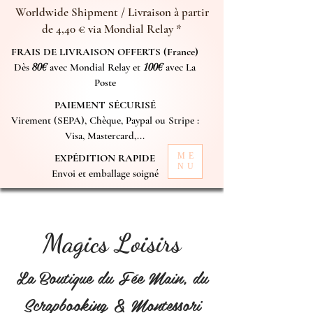
Worldwide Shipment / Livraison à partir
de 4,40 € via Mondial Relay *
FRAIS DE LIVRAISON OFFERTS (France)
Dès
80€
avec Mondial Relay et
100€
avec La
Poste
PAIEMENT SÉCURISÉ
Virement (SEPA), Chèque, Paypal ou Stripe :
Visa, Mastercard,...
ME
EXPÉDITION RAPIDE
NU
Envoi et emballage soigné
Magics Loisirs
La Boutique du Fée Main, du
Scrapbooking & Montessori