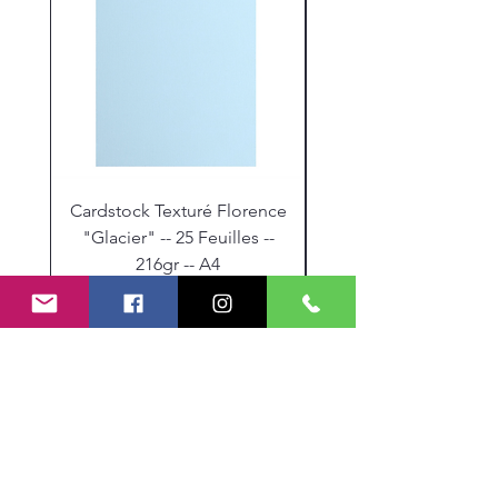
Cardstock Texturé Florence
Stickles "Christmas R
"Glacier" -- 25 Feuilles --
216gr -- A4
Prix
9,30 €
Mes Partenariats