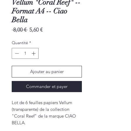
Vellum "Coral Reef" --
Format A4 -- Ciao
Bella
Prix
Prix
 8,00 € 
5,60 €
original
promotionnel
Quantité
*
Ajouter au panier
Commander et payer
Lot de 6 feuilles papiers Vellum
(transparente) de la collection
"Coral Reef" de la marque CIAO
BELLA.