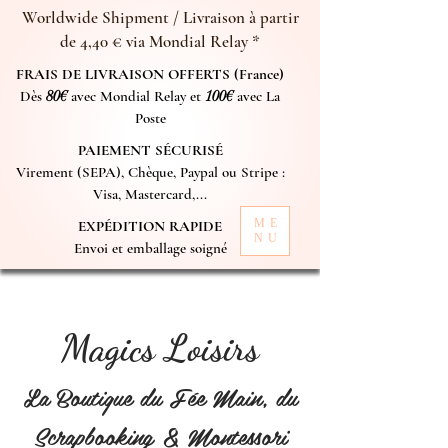
Worldwide Shipment / Livraison à partir
de 4,40 € via Mondial Relay *
FRAIS DE LIVRAISON OFFERTS (France)
Dès
80€
avec Mondial Relay et
100€
avec La
Poste
PAIEMENT SÉCURISÉ
Virement (SEPA), Chèque, Paypal ou Stripe :
Visa, Mastercard,...
ME
EXPÉDITION RAPIDE
NU
Envoi et emballage soigné
Magics Loisirs
La Boutique du Fée Main, du
Scrapbooking & Montessori