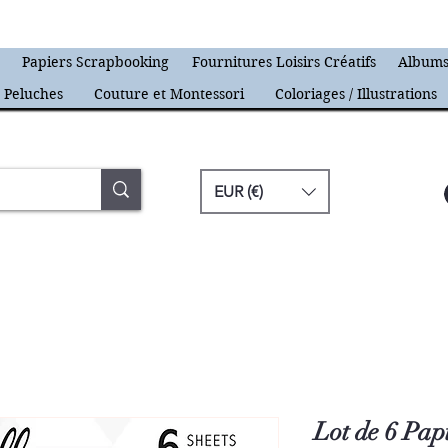
s
Papiers Scrapbooking
Fournitures Loisirs Créatifs
Albums
Peluches
Couture et Montessori
Coloriages / Illustrations
EUR (€)
Lot de 6 Pap