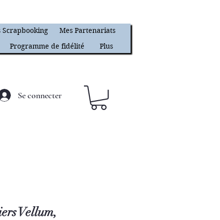
 Scrapbooking
Mes Partenariats
Programme de fidélité
Plus
Se connecter
iers Vellum,