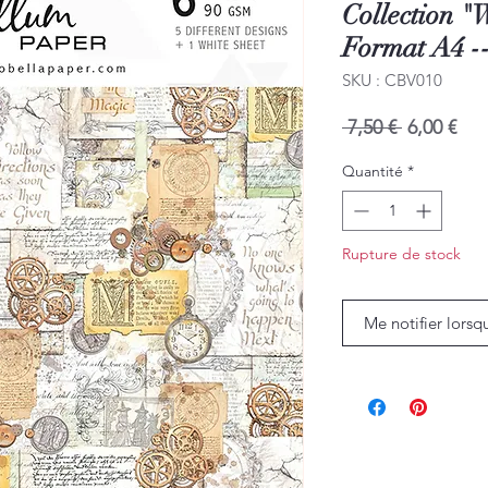
Collection "
Format A4 --
SKU : CBV010
Prix
Prix
 7,50 € 
6,00 €
original
pro
Quantité
*
Rupture de stock
Me notifier lorsq