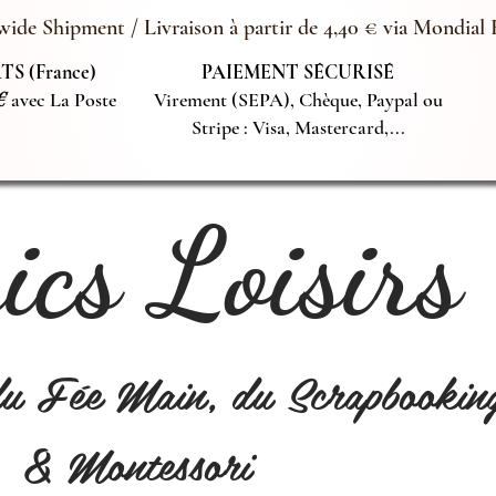
ide Shipment / Livraison à partir de 4,40 € via Mondial 
S (France)
PAIEMENT SÉCURISÉ
€
avec La Poste
Virement (SEPA), Chèque, Paypal ou
Stripe : Visa, Mastercard,...
cs Loisirs
du Fée Main, du Scrapbookin
& Montessori