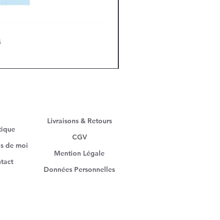
4
Livraisons & Retours
tique
CGV
s de moi
Mention Légale
tact
Données Personnelles