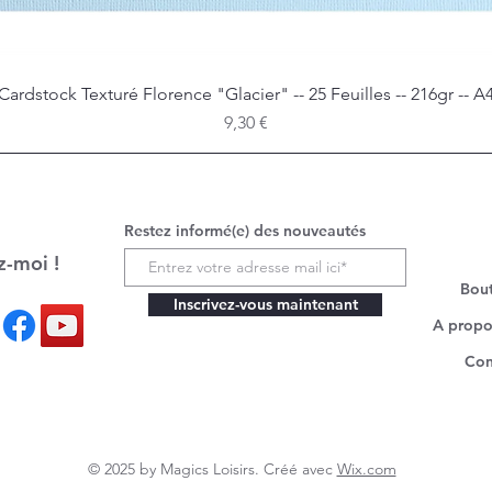
Cardstock Texturé Florence "Glacier" -- 25 Feuilles -- 216gr -- A
Aperçu rapide
Prix
9,30 €
Restez informé(e) des nouveautés
z-moi !
Bou
Inscrivez-vous maintenant
A propo
Con
© 2025 by Magics Loisirs. Créé avec
Wix.com