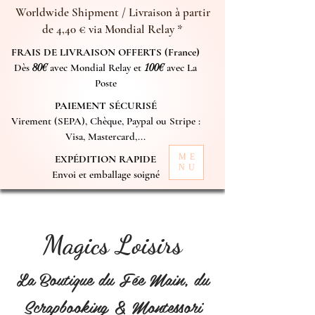
Worldwide Shipment / Livraison à partir
de 4,40 € via Mondial Relay *
FRAIS DE LIVRAISON OFFERTS (France)
Dès
80€
avec Mondial Relay et
100€
avec La
Poste
PAIEMENT SÉCURISÉ
Virement (SEPA), Chèque, Paypal ou Stripe :
Visa, Mastercard,...
ME
EXPÉDITION RAPIDE
NU
Envoi et emballage soigné
Magics Loisirs
La Boutique du Fée Main, du
Scrapbooking & Montessori