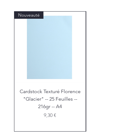
Nouveauté
Nouveauté
Cardstock Texturé Florence
Stickles "Christmas R
"Glacier" -- 25 Feuilles --
216gr -- A4
Prix
9,30 €