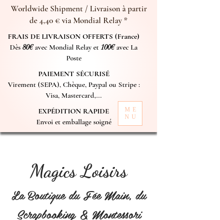
Worldwide Shipment / Livraison à partir
de 4,40 € via Mondial Relay *
FRAIS DE LIVRAISON OFFERTS (France)
Dès
80€
avec Mondial Relay et
100€
avec La
Poste
PAIEMENT SÉCURISÉ
Virement (SEPA), Chèque, Paypal ou Stripe :
Visa, Mastercard,...
ME
EXPÉDITION RAPIDE
NU
Envoi et emballage soigné
Magics Loisirs
La Boutique du Fée Main, du
Scrapbooking & Montessori