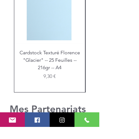
Cardstock Texturé Florence
Stickles "Christmas R
"Glacier" -- 25 Feuilles --
216gr -- A4
Prix
9,30 €
Mes Partenariats