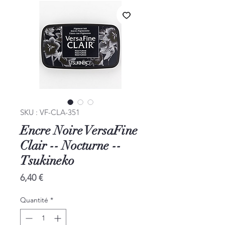
SKU : VF-CLA-351
Encre Noire VersaFine
Clair -- Nocturne --
Tsukineko
Prix
6,40 €
Quantité
*