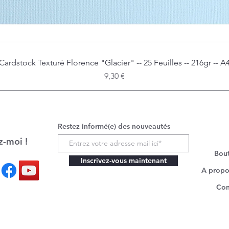
Cardstock Texturé Florence "Glacier" -- 25 Feuilles -- 216gr -- A
Aperçu rapide
Prix
9,30 €
Restez informé(e) des nouveautés
z-moi !
Bou
Inscrivez-vous maintenant
A propo
Con