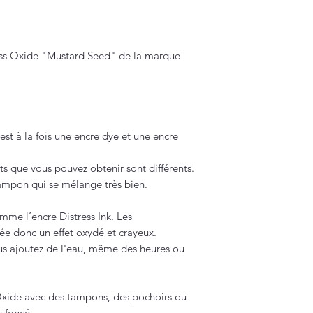
ess Oxide "Mustard Seed" de la marque
est à la fois une encre dye et une encre
ets que vous pouvez obtenir sont différents.
ampon qui se mélange très bien.
omme l’encre Distress Ink. Les
rée donc un effet oxydé et crayeux.
ous ajoutez de l'eau, même des heures ou
 Oxide avec des tampons, des pochoirs ou
u foncé.