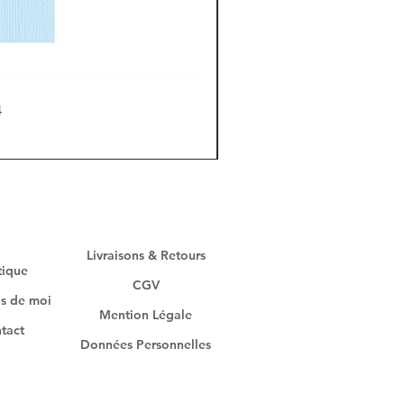
4
Livraisons & Retours
tique
CGV
s de moi
Mention Légale
tact
Données Personnelles