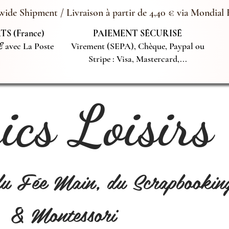
ide Shipment / Livraison à partir de 4,40 € via Mondial 
S (France)
PAIEMENT SÉCURISÉ
€
avec La Poste
Virement (SEPA), Chèque, Paypal ou
Stripe : Visa, Mastercard,...
cs Loisirs
du Fée Main, du Scrapbookin
& Montessori