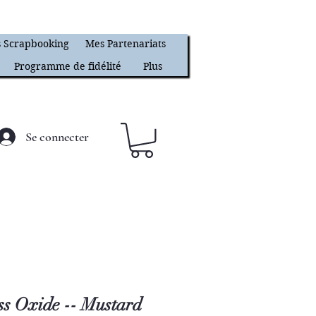
 Scrapbooking
Mes Partenariats
Programme de fidélité
Plus
Se connecter
ss Oxide -- Mustard