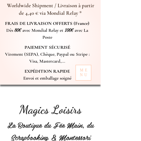
Worldwide Shipment / Livraison à partir
de 4,40 € via Mondial Relay *
FRAIS DE LIVRAISON OFFERTS (France)
Dès
80€
avec Mondial Relay et
100€
avec La
Poste
PAIEMENT SÉCURISÉ
Virement (SEPA), Chèque, Paypal ou Stripe :
Visa, Mastercard,...
ME
EXPÉDITION RAPIDE
NU
Envoi et emballage soigné
Magics Loisirs
La Boutique du Fée Main, du
Scrapbooking & Montessori