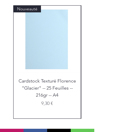
Nouveauté
Nouveauté
Cardstock Texturé Florence
Stickles "Christmas R
"Glacier" -- 25 Feuilles --
216gr -- A4
Prix
9,30 €