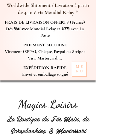
Worldwide Shipment / Livraison à partir
de 4,40 € via Mondial Relay *
FRAIS DE LIVRAISON OFFERTS (France)
Dès
80€
avec Mondial Relay et
100€
avec La
Poste
PAIEMENT SÉCURISÉ
Virement (SEPA), Chèque, Paypal ou Stripe :
Visa, Mastercard,...
ME
EXPÉDITION RAPIDE
NU
Envoi et emballage soigné
Magics Loisirs
La Boutique du Fée Main, du
Scrapbooking & Montessori