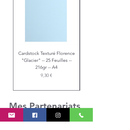
Cardstock Texturé Florence
Stickles "Christmas R
"Glacier" -- 25 Feuilles --
216gr -- A4
Prix
9,30 €
Mes Partenariats