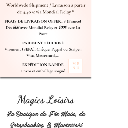
Worldwide Shipment / Livraison à partir
de 4,40 € via Mondial Relay *
FRAIS DE LIVRAISON OFFERTS (France)
Dès
80€
avec Mondial Relay et
100€
avec La
Poste
PAIEMENT SÉCURISÉ
Virement (SEPA), Chèque, Paypal ou Stripe :
Visa, Mastercard,...
ME
EXPÉDITION RAPIDE
NU
Envoi et emballage soigné
Magics Loisirs
La Boutique du Fée Main, du
Scrapbooking & Montessori