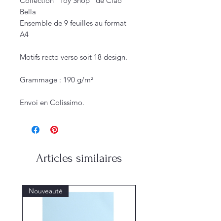
Collection "Toy Shop" de Ciao
Bella
Ensemble de 9 feuilles au format
A4
Motifs recto verso soit 18 design.
Grammage : 190 g/m²
Envoi en Colissimo.
Articles similaires
Nouveauté
Nouveauté