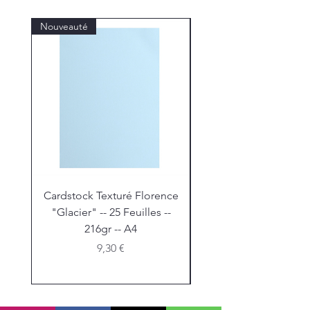
Nouveauté
Nouveauté
Cardstock Texturé Florence
Stickles "Christmas R
"Glacier" -- 25 Feuilles --
216gr -- A4
Prix
9,30 €