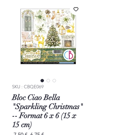
SKU : CBQE069
Bloc Ciao Bella
"Sparkling Christmas"
-- Format 6 x 6 (15 x
15 cm)
Prix
Prix