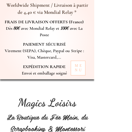
Worldwide Shipment / Livraison à partir
de 4,40 € via Mondial Relay *
FRAIS DE LIVRAISON OFFERTS (France)
Dès
80€
avec Mondial Relay et
100€
avec La
Poste
PAIEMENT SÉCURISÉ
Virement (SEPA), Chèque, Paypal ou Stripe :
Visa, Mastercard,...
ME
EXPÉDITION RAPIDE
NU
Envoi et emballage soigné
Magics Loisirs
La Boutique du Fée Main, du
Scrapbooking & Montessori