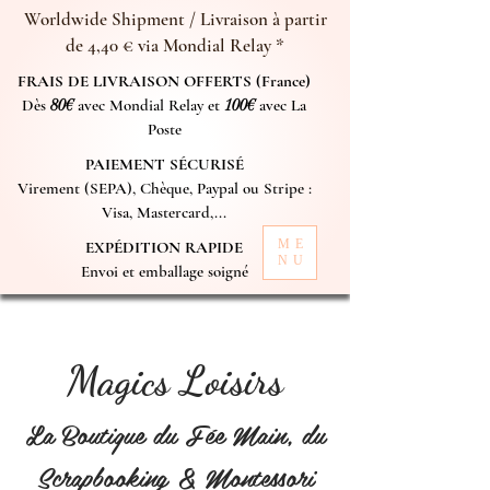
Worldwide Shipment / Livraison à partir
de 4,40 € via Mondial Relay *
FRAIS DE LIVRAISON OFFERTS (France)
Dès
80€
avec Mondial Relay et
100€
avec La
Poste
PAIEMENT SÉCURISÉ
Virement (SEPA), Chèque, Paypal ou Stripe :
Visa, Mastercard,...
ME
EXPÉDITION RAPIDE
NU
Envoi et emballage soigné
Magics Loisirs
La Boutique du Fée Main, du
Scrapbooking & Montessori