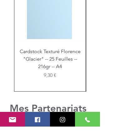
Cardstock Texturé Florence
Stickles "Christmas R
"Glacier" -- 25 Feuilles --
216gr -- A4
Prix
9,30 €
Mes Partenariats