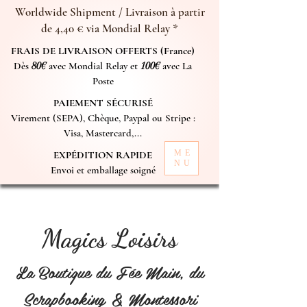
Worldwide Shipment / Livraison à partir
de 4,40 € via Mondial Relay *
FRAIS DE LIVRAISON OFFERTS (France)
Dès
80€
avec Mondial Relay et
100€
avec La
Poste
PAIEMENT SÉCURISÉ
Virement (SEPA), Chèque, Paypal ou Stripe :
Visa, Mastercard,...
ME
EXPÉDITION RAPIDE
NU
Envoi et emballage soigné
Magics Loisirs
La Boutique du Fée Main, du
Scrapbooking & Montessori