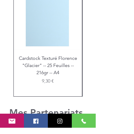
Cardstock Texturé Florence
Stickles "Christmas R
"Glacier" -- 25 Feuilles --
216gr -- A4
Prix
9,30 €
Mes Partenariats