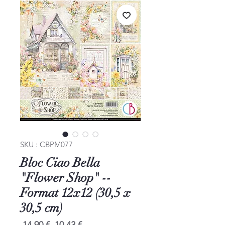
SKU : CBPM077
Bloc Ciao Bella
"Flower Shop" --
Format 12x12 (30,5 x
30,5 cm)
Prix
Prix