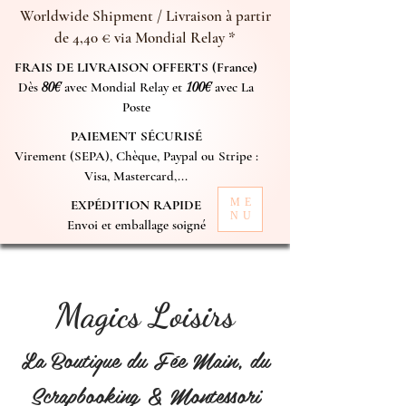
Worldwide Shipment / Livraison à partir
de 4,40 € via Mondial Relay *
FRAIS DE LIVRAISON OFFERTS (France)
Dès
80€
avec Mondial Relay et
100€
avec La
Poste
PAIEMENT SÉCURISÉ
Virement (SEPA), Chèque, Paypal ou Stripe :
Visa, Mastercard,...
ME
EXPÉDITION RAPIDE
NU
Envoi et emballage soigné
Magics Loisirs
La Boutique du Fée Main, du
Scrapbooking & Montessori