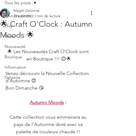
Tous les posts
Magali Delorme
Tous les posts
21 août 2022
1 min de lecture
🌟 Craft O'Clock : Autumn
Etsy
Moods 🌟
News
Nouveauté
🌟 Les Nouveautés Craft O'Clock sont 
Boutique
en Boutique !!! 😊🌟
Information
Venez découvrir la Nouvelle Collection 
Détente
d'Automne 😍 
Bon Dimanche 😘
Autumn Moods
 : 
Cette collection vous emmènera au 
pays de l'Automne doré avec sa 
palette de couleurs chaude !! 