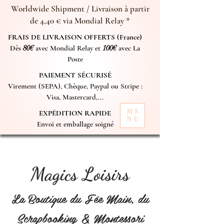
Worldwide Shipment / Livraison à partir
de 4,40 € via Mondial Relay *
FRAIS DE LIVRAISON OFFERTS (France)
Dès
80€
avec Mondial Relay et
100€
avec La
Poste
PAIEMENT SÉCURISÉ
Virement (SEPA), Chèque, Paypal ou Stripe :
Visa, Mastercard,...
ME
EXPÉDITION RAPIDE
NU
Envoi et emballage soigné
Magics Loisirs
La Boutique du Fée Main, du
Scrapbooking & Montessori