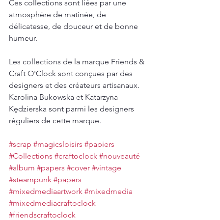
Ces collections sont liées par une 
atmosphère de matinée, de 
délicatesse, de douceur et de bonne 
humeur. 
Les collections de la marque Friends & 
Craft O'Clock sont conçues par des 
designers et des créateurs artisanaux. 
Karolina Bukowska et Katarzyna 
Kędzierska sont parmi les designers 
réguliers de cette marque.
#scrap
#magicsloisirs
#papiers
#Collections
#craftoclock
#nouveauté
#album
#papers
#cover
#vintage
#steampunk
#papers
#mixedmediaartwork
#mixedmedia
#mixedmediacraftoclock
#friendscraftoclock