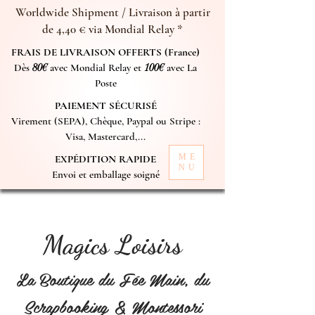
Worldwide Shipment / Livraison à partir
de 4,40 € via Mondial Relay *
FRAIS DE LIVRAISON OFFERTS (France)
Dès
80€
avec Mondial Relay et
100€
avec La
Poste
PAIEMENT SÉCURISÉ
Virement (SEPA), Chèque, Paypal ou Stripe :
Visa, Mastercard,...
ME
EXPÉDITION RAPIDE
NU
Envoi et emballage soigné
Magics Loisirs
La Boutique du Fée Main, du
Scrapbooking & Montessori