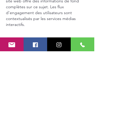
site web offre des informations de fond 
complètes sur ce sujet. Les flux 
d'engagement des utilisateurs sont 
contextualisés par les services médias 
interactifs.
J'aime
Répondre
Mes Partenariats