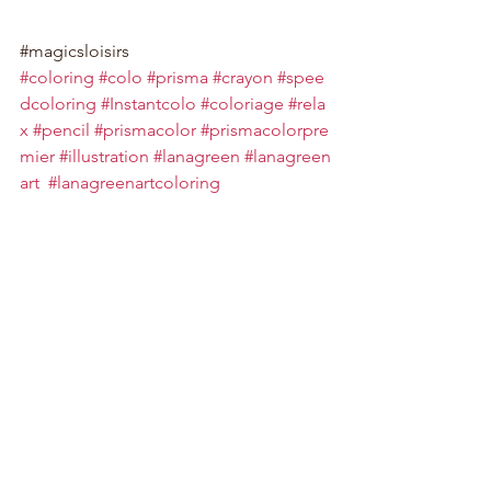
#magicsloisirs
#coloring
#colo
#prisma
#crayon
#spee
dcoloring
#Instantcolo
#coloriage
#rela
x
#pencil
#prismacolor
#prismacolorpre
mier
#illustration
#lanagreen
#lanagreen
art
#lanagreenartcoloring