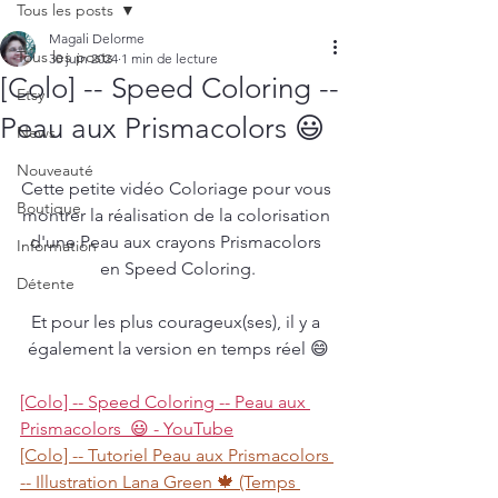
Tous les posts
Magali Delorme
Tous les posts
30 juin 2024
1 min de lecture
[Colo] -- Speed Coloring --
Etsy
Peau aux Prismacolors 😃
News
Nouveauté
Cette petite vidéo Coloriage pour vous 
Boutique
montrer la réalisation de la colorisation 
d'une Peau aux crayons Prismacolors 
Information
en Speed Coloring.
Détente
Et pour les plus courageux(ses), il y a 
également la version en temps réel 😄
[Colo] -- Speed Coloring -- Peau aux 
Prismacolors  😃 - YouTube
[Colo] -- Tutoriel Peau aux Prismacolors 
-- Illustration Lana Green 🍁 (Temps 