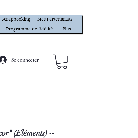
 Scrapbooking
Mes Partenariats
Programme de fidélité
Plus
Se connecter
cor" (Eléments) --