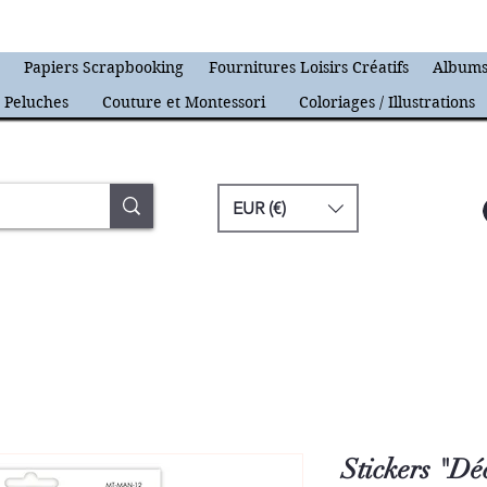
s
Papiers Scrapbooking
Fournitures Loisirs Créatifs
Albums
Peluches
Couture et Montessori
Coloriages / Illustrations
EUR (€)
Stickers "Dé