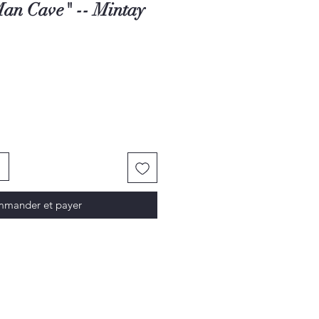
Man Cave" -- Mintay
mander et payer