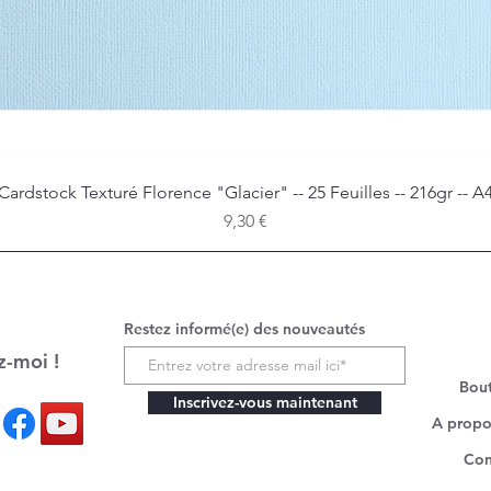
Cardstock Texturé Florence "Glacier" -- 25 Feuilles -- 216gr -- A
Aperçu rapide
Prix
9,30 €
Restez informé(e) des nouveautés
z-moi !
Bou
Inscrivez-vous maintenant
A propo
Con