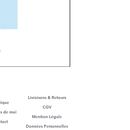
4
Livraisons & Retours
tique
CGV
s de moi
Mention Légale
tact
Données Personnelles