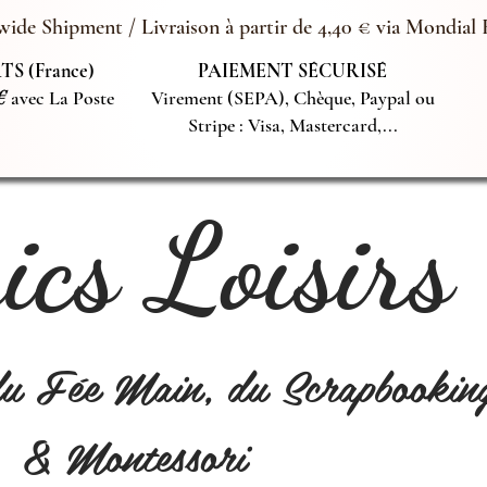
ide Shipment / Livraison à partir de 4,40 € via Mondial 
S (France)
PAIEMENT SÉCURISÉ
€
avec La Poste
Virement (SEPA), Chèque, Paypal ou
Stripe : Visa, Mastercard,...
cs Loisirs
du Fée Main, du Scrapbookin
& Montessori