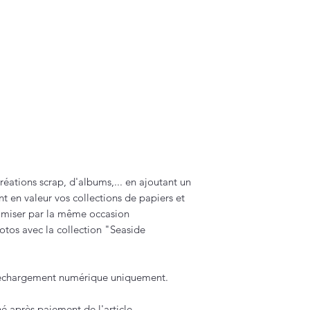
réations scrap, d'albums,... en ajoutant un
nt en valeur vos collections de papiers et
nomiser par la même occasion
hotos avec la collection "Seaside
éléchargement numérique uniquement.
né après paiement de l'article.