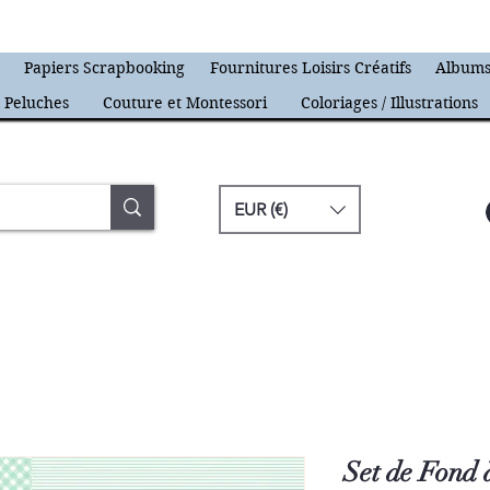
s
Papiers Scrapbooking
Fournitures Loisirs Créatifs
Albums
Peluches
Couture et Montessori
Coloriages / Illustrations
EUR (€)
Set de Fond 