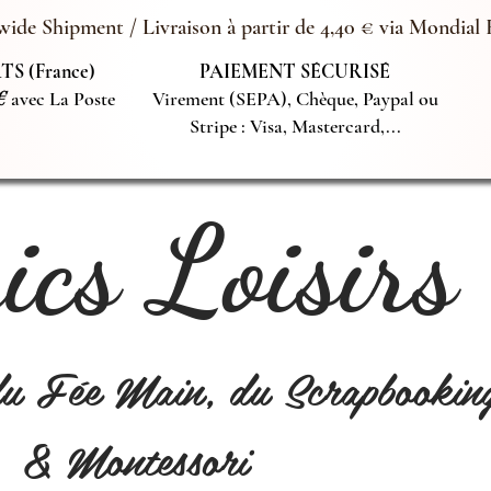
ide Shipment / Livraison à partir de 4,40 € via Mondial 
S (France)
PAIEMENT SÉCURISÉ
€
avec La Poste
Virement (SEPA), Chèque, Paypal ou
Stripe : Visa, Mastercard,...
cs Loisirs
du Fée Main, du Scrapbookin
& Montessori