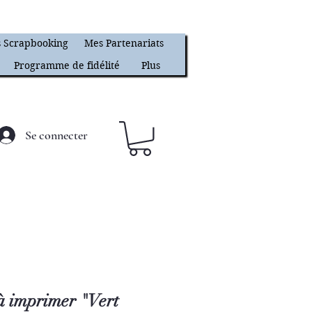
 Scrapbooking
Mes Partenariats
Programme de fidélité
Plus
Se connecter
à imprimer "Vert