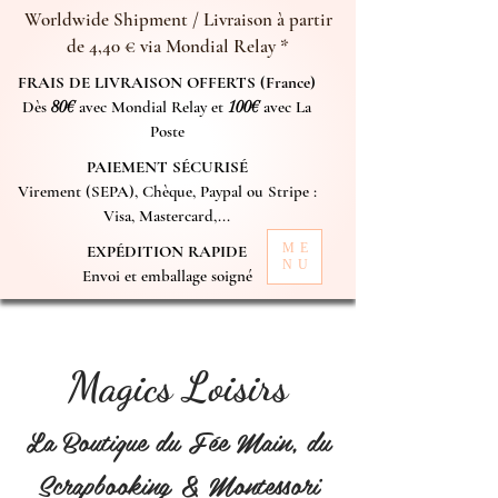
Worldwide Shipment / Livraison à partir
de 4,40 € via Mondial Relay *
FRAIS DE LIVRAISON OFFERTS (France)
Dès
80€
avec Mondial Relay et
100€
avec La
Poste
PAIEMENT SÉCURISÉ
Virement (SEPA), Chèque, Paypal ou Stripe :
Visa, Mastercard,...
ME
EXPÉDITION RAPIDE
NU
Envoi et emballage soigné
Magics Loisirs
La Boutique du Fée Main, du
Scrapbooking & Montessori