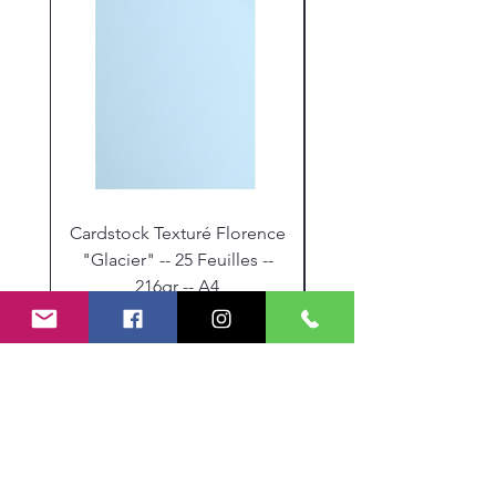
Cardstock Texturé Florence
Stickles "Christmas R
"Glacier" -- 25 Feuilles --
216gr -- A4
Prix
9,30 €
Mes Partenariats