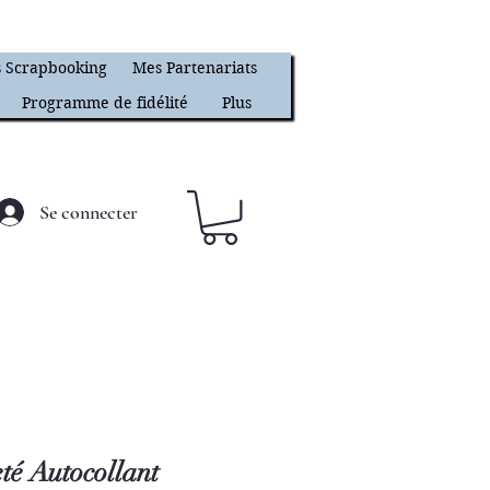
 Scrapbooking
Mes Partenariats
Programme de fidélité
Plus
Se connecter
eté Autocollant