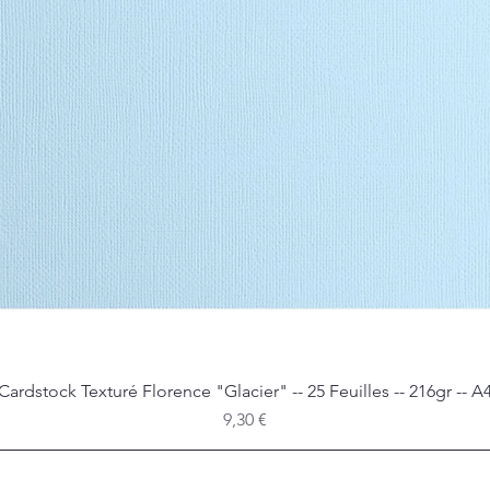
Cardstock Texturé Florence "Glacier" -- 25 Feuilles -- 216gr -- A
Aperçu rapide
Prix
9,30 €