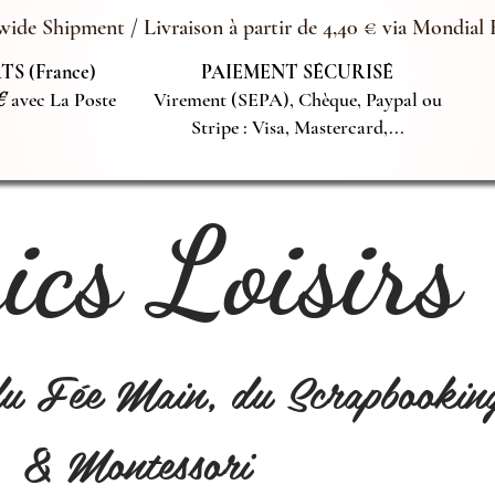
ide Shipment / Livraison à partir de 4,40 € via Mondial 
S (France)
PAIEMENT SÉCURISÉ
€
avec La Poste
Virement (SEPA), Chèque, Paypal ou
Stripe : Visa, Mastercard,...
cs Loisirs
du Fée Main, du Scrapbookin
& Montessori