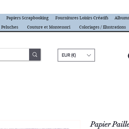
s
Papiers Scrapbooking
Fournitures Loisirs Créatifs
Albums
Peluches
Couture et Montessori
Coloriages / Illustrations
EUR (€)
Papier Paill