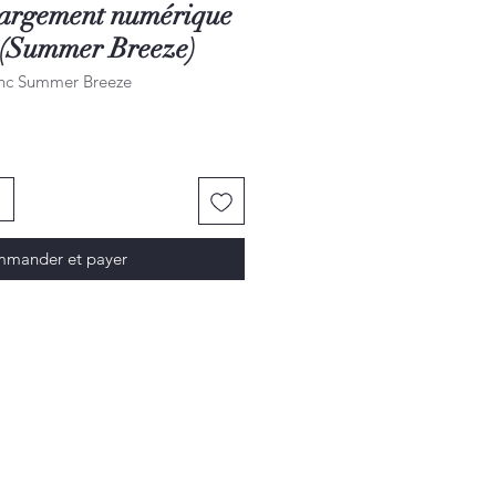
hargement numérique
 (Summer Breeze)
anc Summer Breeze
mander et payer