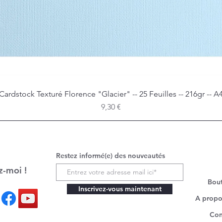
Cardstock Texturé Florence "Glacier" -- 25 Feuilles -- 216gr -- A
Aperçu rapide
Prix
9,30 €
Restez informé(e) des nouveautés
z-moi !
Bou
Inscrivez-vous maintenant
A propo
Con