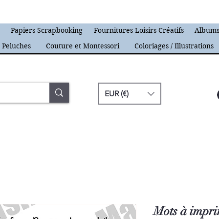
s
Papiers Scrapbooking
Fournitures Loisirs Créatifs
Albums
Peluches
Couture et Montessori
Coloriages / Illustrations
EUR (€)
Mots à impr