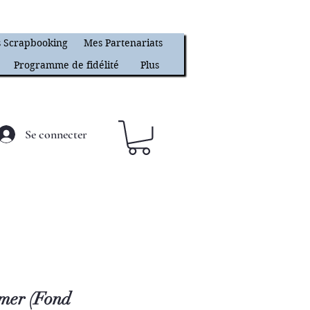
 Scrapbooking
Mes Partenariats
Programme de fidélité
Plus
Se connecter
imer (Fond