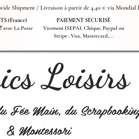
ide Shipment / Livraison à partir de 4,40 € via Mondial 
S (France)
PAIEMENT SÉCURISÉ
€
avec La Poste
Virement (SEPA), Chèque, Paypal ou
Stripe : Visa, Mastercard,...
cs Loisirs
du Fée Main, du Scrapbookin
& Montessori