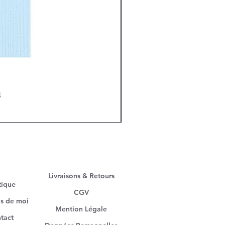
4
Livraisons & Retours
tique
CGV
s de moi
Mention Légale
tact