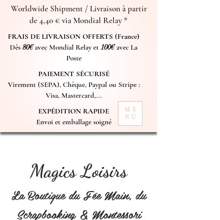
Worldwide Shipment / Livraison à partir
de 4,40 € via Mondial Relay *
FRAIS DE LIVRAISON OFFERTS (France)
Dès
80€
avec Mondial Relay et
100€
avec La
Poste
PAIEMENT SÉCURISÉ
Virement (SEPA), Chèque, Paypal ou Stripe :
Visa, Mastercard,...
ME
EXPÉDITION RAPIDE
NU
Envoi et emballage soigné
Magics Loisirs
La Boutique du Fée Main, du
Scrapbooking & Montessori