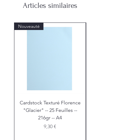
Articles similaires
Nouveauté
Nouveauté
Cardstock Texturé Florence
Stickles "Christmas R
"Glacier" -- 25 Feuilles --
216gr -- A4
Prix
9,30 €