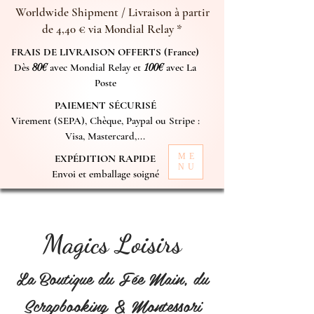
Worldwide Shipment / Livraison à partir
de 4,40 € via Mondial Relay *
FRAIS DE LIVRAISON OFFERTS (France)
Dès
80€
avec Mondial Relay et
100€
avec La
Poste
PAIEMENT SÉCURISÉ
Virement (SEPA), Chèque, Paypal ou Stripe :
Visa, Mastercard,...
ME
EXPÉDITION RAPIDE
NU
Envoi et emballage soigné
Magics Loisirs
La Boutique du Fée Main, du
Scrapbooking & Montessori