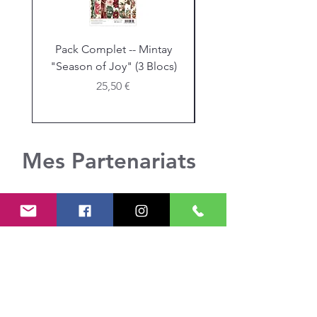
Pack Complet -- Mintay
Bloc Mintay "Seaso
"Season of Joy" (3 Blocs)
Joy" -- Format 12 x 12
Prix
25,50 €
Mes Partenariats