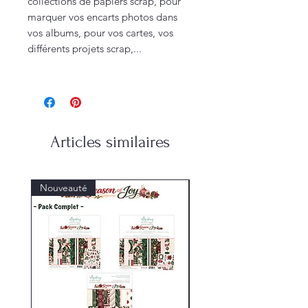
collections de papiers scrap, pour
marquer vos encarts photos dans
vos albums, pour vos cartes, vos
différents projets scrap,...
Articles similaires
Nouveauté
Nouveauté