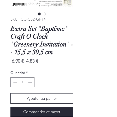
SKU : CC-C52-GI-14
Extra Set "Baptême"
Craft O Clock
"Greenery Invitation" -
- 15,5 x 30,5 cm
Prix
Prix
 6,90 € 
4,83 €
original
promotionnel
Quantité
*
Ajouter au panier
Commander et payer