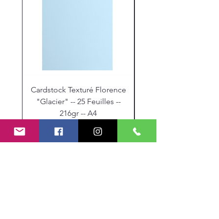
Cardstock Texturé Florence
Stickles "Christmas R
"Glacier" -- 25 Feuilles --
216gr -- A4
Prix
9,30 €
Mes Partenariats