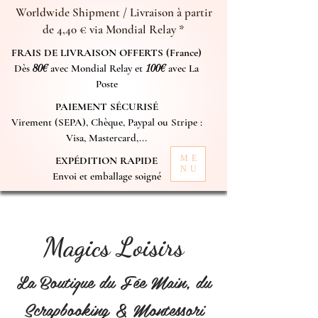
Worldwide Shipment / Livraison à partir
de 4,40 € via Mondial Relay *
FRAIS DE LIVRAISON OFFERTS (France)
Dès
80€
avec Mondial Relay et
100€
avec La
Poste
PAIEMENT SÉCURISÉ
Virement (SEPA), Chèque, Paypal ou Stripe :
Visa, Mastercard,...
ME
EXPÉDITION RAPIDE
NU
Envoi et emballage soigné
Magics Loisirs
La Boutique du Fée Main, du
Scrapbooking & Montessori