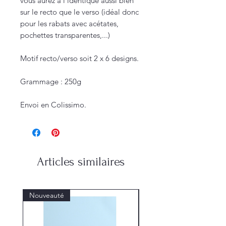
vous aurez à l'identique aussi bien
sur le recto que le verso (idéal donc
pour les rabats avec acétates,
pochettes transparentes,...)
Motif recto/verso soit 2 x 6 designs.
Grammage : 250g
Envoi en Colissimo.
Articles similaires
Nouveauté
Nouveauté