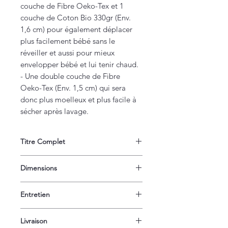
couche de Fibre Oeko-Tex et 1
couche de Coton Bio 330gr (Env.
1,6 cm) pour également déplacer
plus facilement bébé sans le
réveiller et aussi pour mieux
envelopper bébé et lui tenir chaud.
- Une double couche de Fibre
Oeko-Tex (Env. 1,5 cm) qui sera
donc plus moelleux et plus facile à
sécher après lavage.
Titre Complet
Topponcino, Montessori, Matelas
Dimensions
souple pour bébé -- Tissu OEKO-TEX
- Motif Triangles / Pois
Env. 37 cm de Large x 67 cm de Long
Entretien
x 1 à 2 cm d'épaisseur selon le
molleton choisi.
Lavage à 30° et pas de sèche-linge.
Livraison