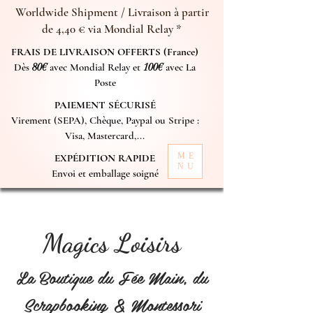
Worldwide Shipment / Livraison à partir
de 4,40 € via Mondial Relay *
FRAIS DE LIVRAISON OFFERTS (France)
Dès
80€
avec Mondial Relay et
100€
avec La
Poste
PAIEMENT SÉCURISÉ
Virement (SEPA), Chèque, Paypal ou Stripe :
Visa, Mastercard,...
ME
EXPÉDITION RAPIDE
NU
Envoi et emballage soigné
Magics Loisirs
La Boutique du Fée Main, du
Scrapbooking & Montessori