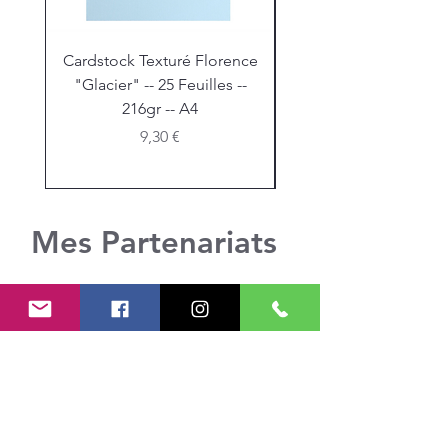
Cardstock Texturé Florence
Stickles "Christmas R
"Glacier" -- 25 Feuilles --
216gr -- A4
Prix
9,30 €
Mes Partenariats