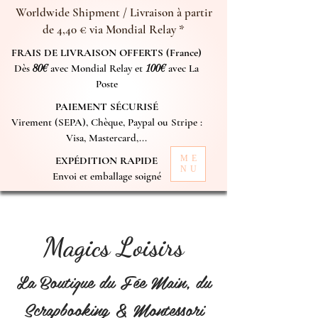
Worldwide Shipment / Livraison à partir
de 4,40 € via Mondial Relay *
FRAIS DE LIVRAISON OFFERTS (France)
Dès
80€
avec Mondial Relay et
100€
avec La
Poste
PAIEMENT SÉCURISÉ
Virement (SEPA), Chèque, Paypal ou Stripe :
Visa, Mastercard,...
ME
EXPÉDITION RAPIDE
NU
Envoi et emballage soigné
Magics Loisirs
La Boutique du Fée Main, du
Scrapbooking & Montessori