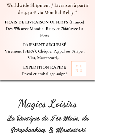
Worldwide Shipment / Livraison à partir
de 4,40 € via Mondial Relay *
FRAIS DE LIVRAISON OFFERTS (France)
Dès
80€
avec Mondial Relay et
100€
avec La
Poste
PAIEMENT SÉCURISÉ
Virement (SEPA), Chèque, Paypal ou Stripe :
Visa, Mastercard,...
ME
EXPÉDITION RAPIDE
NU
Envoi et emballage soigné
Magics Loisirs
La Boutique du Fée Main, du
Scrapbooking & Montessori