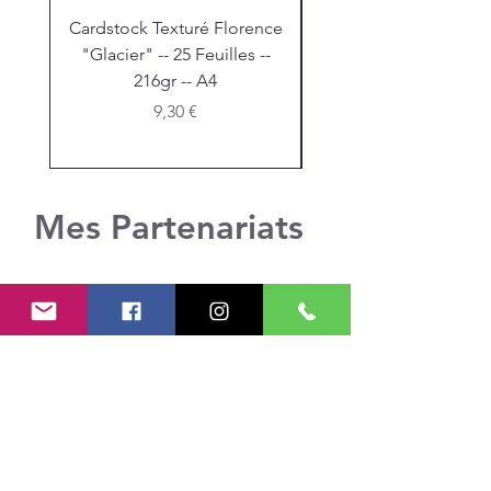
Cardstock Texturé Florence
Stickles "Christmas R
"Glacier" -- 25 Feuilles --
216gr -- A4
Prix
9,30 €
Mes Partenariats