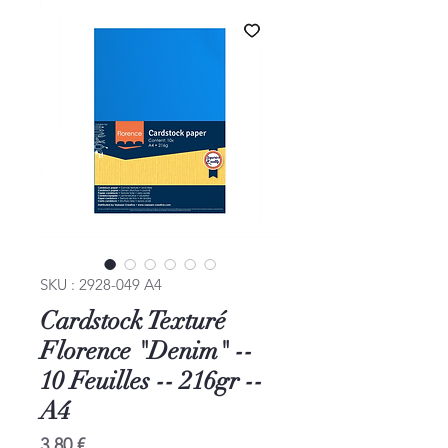
SKU : 2928-049 A4
Cardstock Texturé
Florence "Denim" --
10 Feuilles -- 216gr --
A4
Prix
3,80 €