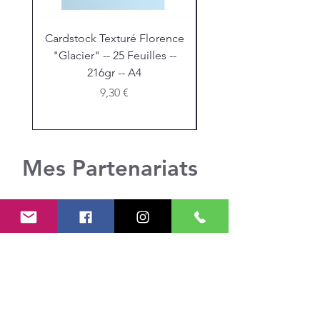
Cardstock Texturé Florence
Stickles "Christmas R
"Glacier" -- 25 Feuilles --
216gr -- A4
Prix
9,30 €
Mes Partenariats