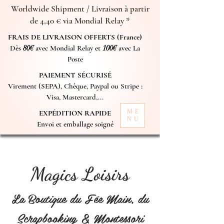
Worldwide Shipment / Livraison à partir
de 4,40 € via Mondial Relay *
FRAIS DE LIVRAISON OFFERTS (France)
Dès
80€
avec Mondial Relay et
100€
avec La
Poste
PAIEMENT SÉCURISÉ
Virement (SEPA), Chèque, Paypal ou Stripe :
Visa, Mastercard,...
ME
EXPÉDITION RAPIDE
NU
Envoi et emballage soigné
Magics Loisirs
La Boutique du Fée Main, du
Scrapbooking & Montessori