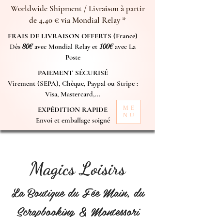
Worldwide Shipment / Livraison à partir
de 4,40 € via Mondial Relay *
FRAIS DE LIVRAISON OFFERTS (France)
Dès
80€
avec Mondial Relay et
100€
avec La
Poste
PAIEMENT SÉCURISÉ
Virement (SEPA), Chèque, Paypal ou Stripe :
Visa, Mastercard,...
ME
EXPÉDITION RAPIDE
NU
Envoi et emballage soigné
Magics Loisirs
La Boutique du Fée Main, du
Scrapbooking & Montessori