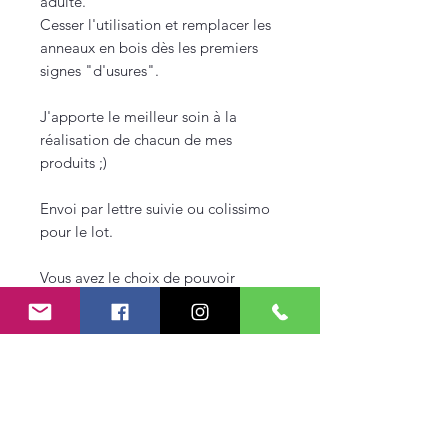
adulte.
Cesser l'utilisation et remplacer les
anneaux en bois dès les premiers
signes "d'usures".
J'apporte le meilleur soin à la
réalisation de chacun de mes
produits ;)
Envoi par lettre suivie ou colissimo
pour le lot.
Vous avez le choix de pouvoir
prendre la balle seule, l'anneau seul
ou bien le lot complet.
*** Autres coloris possibles, me
contacter pour cela ;) Les articles
sont faits sur demande et
demanderont un délai de